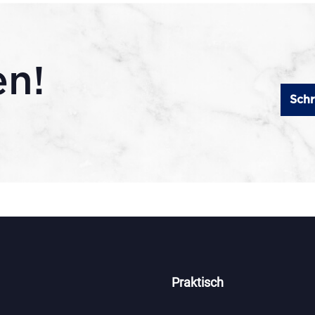
en!
Schr
Praktisch