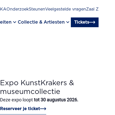
SKA
Onderzoek
Steunen
Veelgestelde vragen
Zaal Z
keyboard_arrow_down
keyboard_arrow_down
eiten
Collectie & Artiesten
Tickets
Expo KunstKrakers &
museumcollectie
Deze expo loopt
tot 30 augustus 2026.
Reserveer je ticket