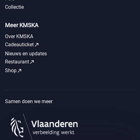
Collectie
Meer KMSKA
Over KMSKA
call_made
Cadeauticket
Nieuws en updates
call_made
Restaurant
call_made
Shop
Samen doen we meer