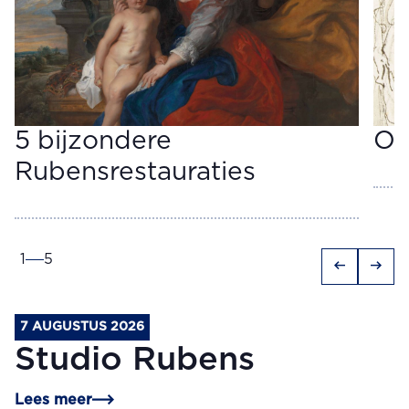
5 bijzondere
Op
Rubensrestauraties
1
5
arrow_left_alt
arrow_right_alt
7 AUGUSTUS 2026
Studio Rubens
Lees meer