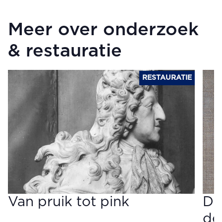
Meer over onderzoek
& restauratie
RESTAURATIE
Van pruik tot pink
Dr
de