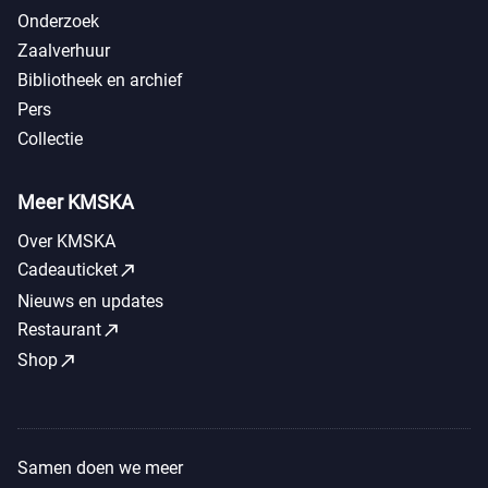
Onderzoek
Zaalverhuur
Bibliotheek en archief
Pers
Collectie
Meer KMSKA
Over KMSKA
call_made
Cadeauticket
Nieuws en updates
call_made
Restaurant
call_made
Shop
Samen doen we meer