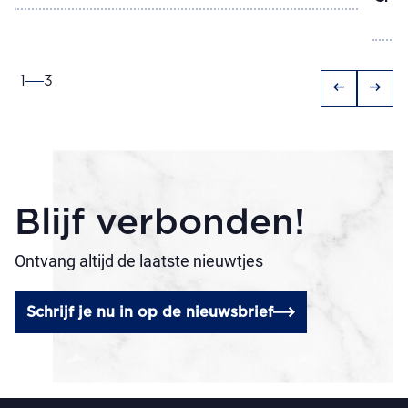
1
3
arrow_left_alt
arrow_right_alt
Blijf verbonden!
Ontvang altijd de laatste nieuwtjes
Schrijf je nu in op de nieuwsbrief