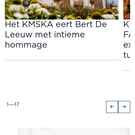
Het KMSKA eert Bert De
KM
Leeuw met intieme
FA
hommage
ex
tu
1
17
arrow_left_alt
arrow_right_alt