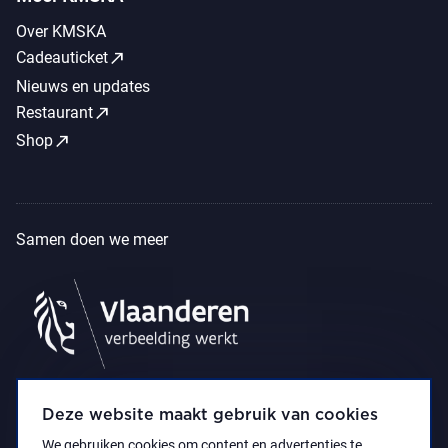
Over KMSKA
call_made
Cadeauticket
Nieuws en updates
call_made
Restaurant
call_made
Shop
Samen doen we meer
Deze website maakt gebruik van cookies
We gebruiken cookies om content en advertenties te