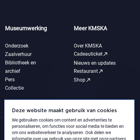
Museumwerking
Meer KMSKA
Onderzoek
Over KMSKA
call_made
Cadeauticket
Zaalverhuur
Bibliotheek en
Nieuws en updates
call_made
archief
Restaurant
Pers
call_made
Shop
Collectie
Deze website maakt gebruik van cookies
We gebruiken cookies om content en advertenties te
personaliseren, om functies voor social media te bieden en
om ons websiteverkeer te analyseren. Ook delen we
informatie over uw gebruik van onze site met onze partners