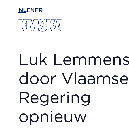
Ga naar hoofdinhoud
NL
EN
FR
Luk Lemmen
door Vlaamse
Regering
opnieuw