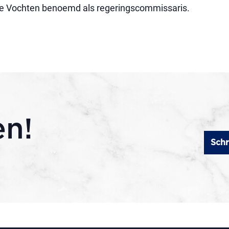
ie Vochten benoemd als regeringscommissaris.
en!
Schr