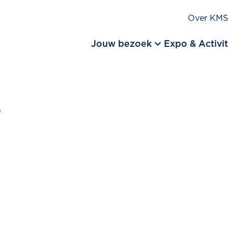
Over KM
keyboard_arrow_down
Jouw bezoek
Expo & Activit
s