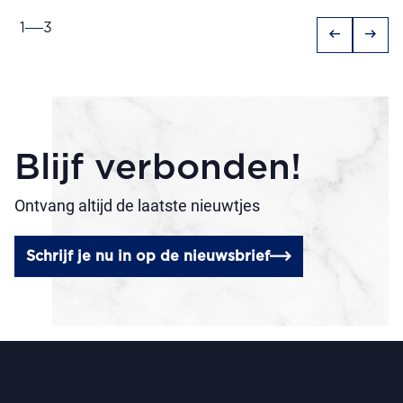
1
3
arrow_left_alt
arrow_right_alt
Blijf verbonden!
Ontvang altijd de laatste nieuwtjes
Schrijf je nu in op de nieuwsbrief