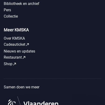
Bibliotheek en archief
Pers
Collectie
Meer KMSKA
Over KMSKA
call_made
Cadeauticket
Nieuws en updates
call_made
Restaurant
call_made
Shop
Samen doen we meer