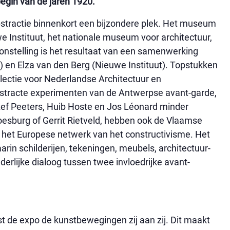
egin van de jaren 1920.
bstractie binnenkort een bijzondere plek. Het museum
e Instituut, het nationale museum voor architectuur,
oonstelling is het resultaat van een samenwerking
en Elza van den Berg (Nieuwe Instituut). Topstukken
ollectie voor Nederlandse Architectuur en
tracte experimenten van de Antwerpse avant-garde,
ef Peeters, Huib Hoste en Jos Léonard minder
esburg of Gerrit Rietveld, hebben ook de Vlaamse
n het Europese netwerk van het constructivisme. Het
aarin schilderijen, tekeningen, meubels, architectuur-
rlijke dialoog tussen twee invloedrijke avant-
t de expo de kunstbewegingen zij aan zij. Dit maakt