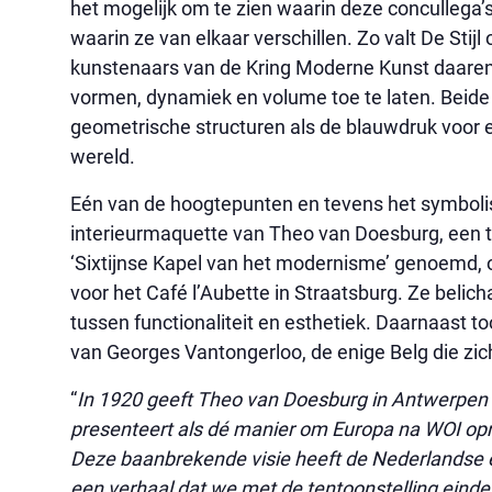
het mogelijk om te zien waarin deze concullega’s
waarin ze van elkaar verschillen. Zo valt De Sti
kunstenaars van de Kring Moderne Kunst daaren
vormen, dynamiek en volume toe te laten. Beide 
geometrische structuren als de blauwdruk voor 
wereld.
Eén van de hoogtepunten en tevens het symboli
interieurmaquette van Theo van Doesburg, een t
‘Sixtijnse Kapel van het modernisme’ genoemd,
voor het Café l’Aubette in Straatsburg. Ze belic
tussen functionaliteit en esthetiek. Daarnaast t
van Georges Vantongerloo, de enige Belg die zich
“
In 1920 geeft Theo van Doesburg in Antwerpen e
presenteert als dé manier om Europa na WOI opni
Deze baanbrekende visie heeft de Nederlandse en
een verhaal dat we met de tentoonstelling eindel