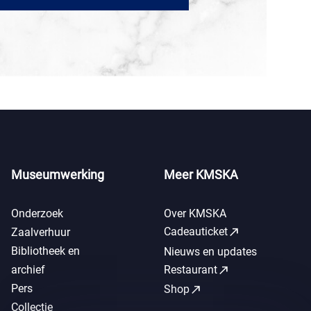
Museumwerking
Meer KMSKA
Onderzoek
Over KMSKA
call_made
Cadeauticket
Zaalverhuur
Bibliotheek en
Nieuws en updates
call_made
archief
Restaurant
Pers
call_made
Shop
Collectie