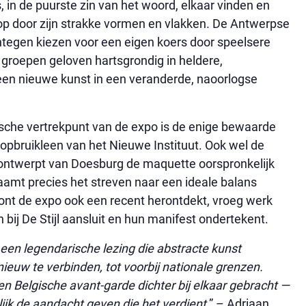
, in de puurste zin van het woord, elkaar vinden en
jl op door zijn strakke vormen en vlakken. De Antwerpse
tegen kiezen voor een eigen koers door speelsere
groepen geloven hartsgrondig in heldere,
een nieuwe kunst in een veranderde, naoorlogse
sche vertrekpunt van de expo is de enige bewaarde
opbruikleen van het Nieuwe Instituut. Ook wel de
 ontwerpt van Doesburg de maquette oorspronkelijk
haamt precies het streven naar een ideale balans
oont de expo ook een recent herontdekt, vroeg werk
 bij De Stijl aansluit en hun manifest ondertekent.
en legendarische lezing die abstracte kunst
euw te verbinden, tot voorbij nationale grenzen.
 Belgische avant-garde dichter bij elkaar gebracht —
ijk de aandacht geven die het verdient
.” – Adriaan