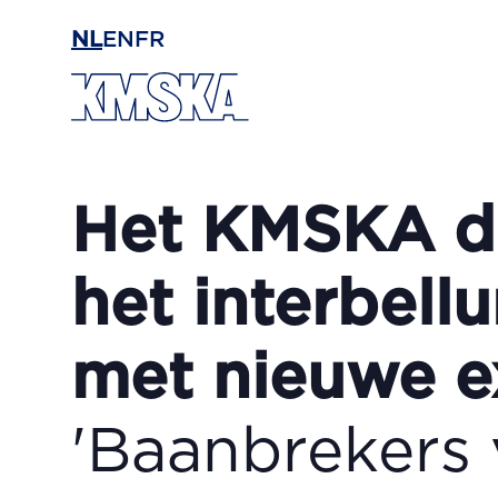
Ga naar hoofdinhoud
NL
EN
FR
Het KMSKA d
het interbell
met nieuwe 
'Baanbrekers