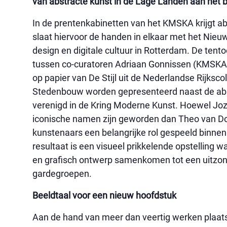
van abstracte kunst in de Lage Landen aan het b
In de prentenkabinetten van het KMSKA krijgt a
slaat hiervoor de handen in elkaar met het Nieuw
design en digitale cultuur in Rotterdam. De tent
tussen co-curatoren Adriaan Gonnissen (KMSKA) 
op papier van De Stijl uit de Nederlandse Rijksc
Stedenbouw worden gepresenteerd naast de abs
verenigd in de Kring Moderne Kunst. Hoewel Joz
iconische namen zijn geworden dan Theo van Do
kunstenaars een belangrijke rol gespeeld binne
resultaat is een visueel prikkelende opstelling w
en grafisch ontwerp samenkomen tot een uitzonde
gardegroepen.
Beeldtaal voor een nieuw hoofdstuk
Aan de hand van meer dan veertig werken plaats