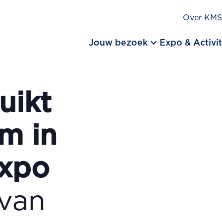
Over KM
keyboard_arrow_down
Jouw bezoek
Expo & Activit
uikt
um in
expo
 van