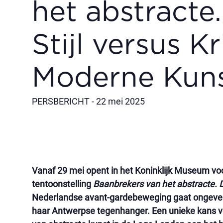
het abstracte
Stijl versus K
Moderne Kuns
PERSBERICHT - 22 mei 2025
Vanaf 29 mei opent in het Koninklijk Museum 
tentoonstelling
Baanbrekers van het abstracte. D
Nederlandse avant-gardebeweging gaat ongevee
haar Antwerpse tegenhanger. Een unieke kans vo