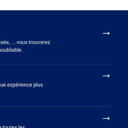
sée, ... vous trouverez
noubliable.
que expérience plus
e toutes les