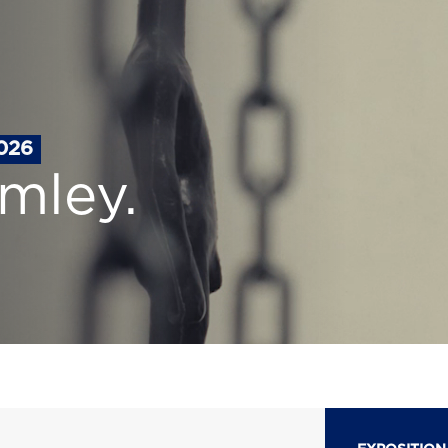
026
mley.