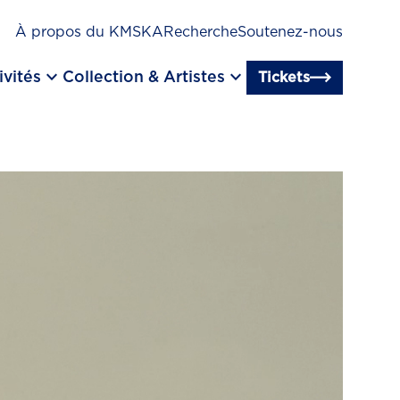
À propos du KMSKA
Recherche
Soutenez-nous
keyboard_arrow_down
keyboard_arrow_down
ivités
Collection & Artistes
Tickets