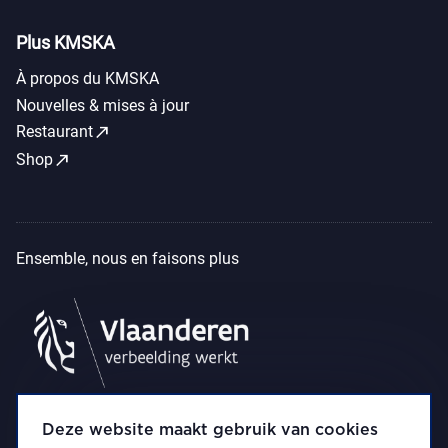
Plus KMSKA
À propos du KMSKA
Nouvelles & mises à jour
call_made
Restaurant
call_made
Shop
Ensemble, nous en faisons plus
Deze website maakt gebruik van cookies