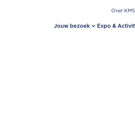
Over KM
keyboard_arrow_down
Jouw bezoek
Expo & Activit