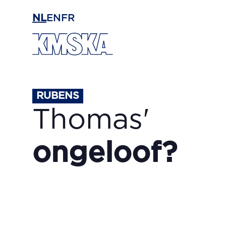
Ga naar hoofdinhoud
NL
EN
FR
RUBENS
Thomas'
ongeloof?