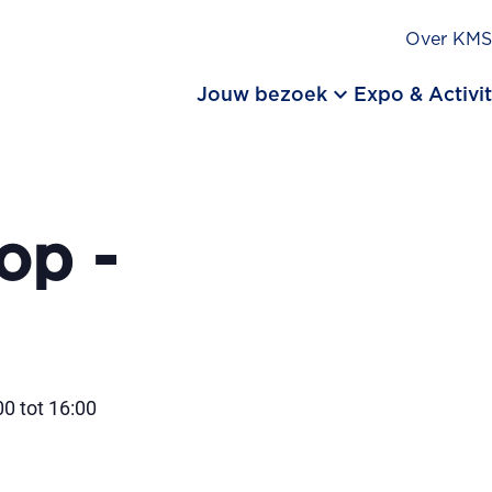
Over KM
keyboard_arrow_down
Jouw bezoek
Expo & Activit
op -
0 tot 16:00