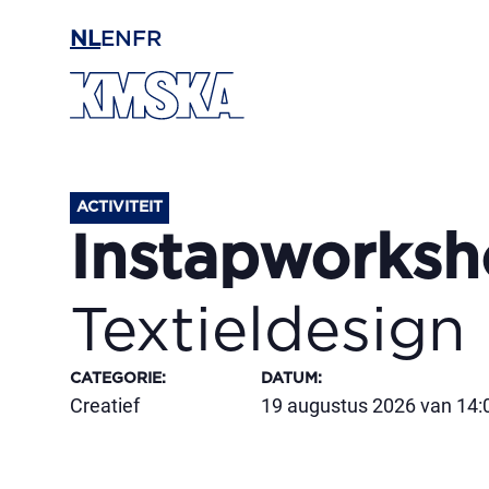
Ga naar hoofdinhoud
NL
EN
FR
ACTIVITEIT
Instapworksh
Textieldesign
CATEGORIE
:
DATUM
:
Creatief
19 augustus 2026 van 14:0