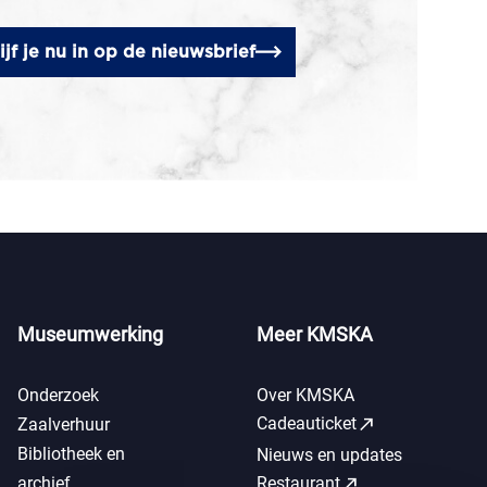
ijf je nu in op de nieuwsbrief
Museumwerking
Meer KMSKA
Onderzoek
Over KMSKA
call_made
Cadeauticket
Zaalverhuur
Bibliotheek en
Nieuws en updates
call_made
archief
Restaurant