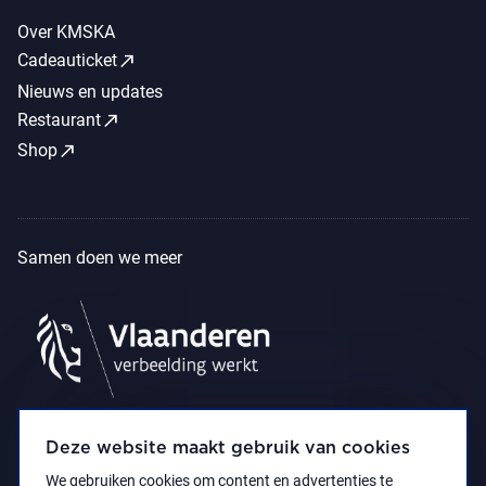
Over KMSKA
call_made
Cadeauticket
Nieuws en updates
call_made
Restaurant
call_made
Shop
Samen doen we meer
Deze website maakt gebruik van cookies
We gebruiken cookies om content en advertenties te