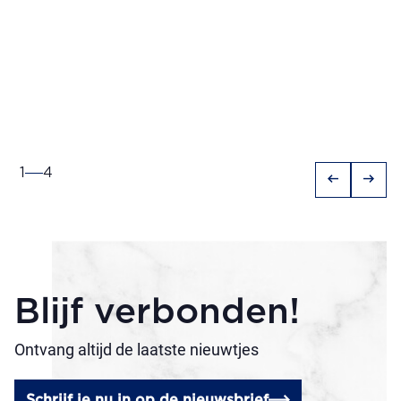
1
4
arrow_left_alt
arrow_right_alt
Blijf verbonden!
Ontvang altijd de laatste nieuwtjes
Schrijf je nu in op de nieuwsbrief