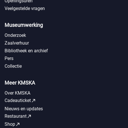
Openingsuren
Veelgestelde vragen
Museumwerking
Onderzoek
Zaalverhuur
Bibliotheek en archief
Pers
Collectie
Meer KMSKA
Over KMSKA
call_made
Cadeauticket
Nieuws en updates
call_made
Restaurant
call_made
Shop