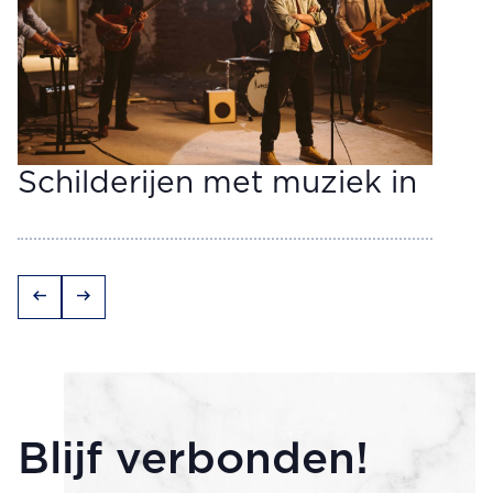
Schilderijen met muziek in
arrow_left_alt
arrow_right_alt
Blijf verbonden!