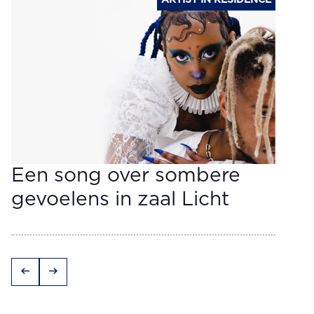
ARTIST IN RESIDENCE
Een song over sombere
gevoelens in zaal Licht
arrow_left_alt
arrow_right_alt