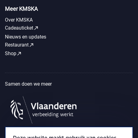
Meer KMSKA
Over KMSKA
call_made
Cadeauticket
Nieuws en updates
call_made
Restaurant
call_made
Shop
Samen doen we meer