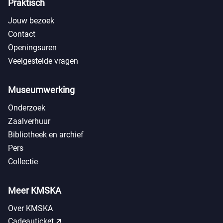
Praktisch
Jouw bezoek
Contact
Openingsuren
Veelgestelde vragen
Museumwerking
Onderzoek
Zaalverhuur
Bibliotheek en archief
Pers
Collectie
Meer KMSKA
Over KMSKA
call_made
Cadeauticket