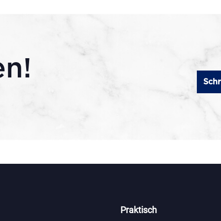
en!
Schr
Praktisch