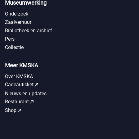
Museumwerking
Onderzoek
Zaalverhuur
Bibliotheek en archief
Pers
Collectie
Meer KMSKA
Over KMSKA
call_made
Cadeauticket
Nieuws en updates
call_made
Restaurant
call_made
Shop