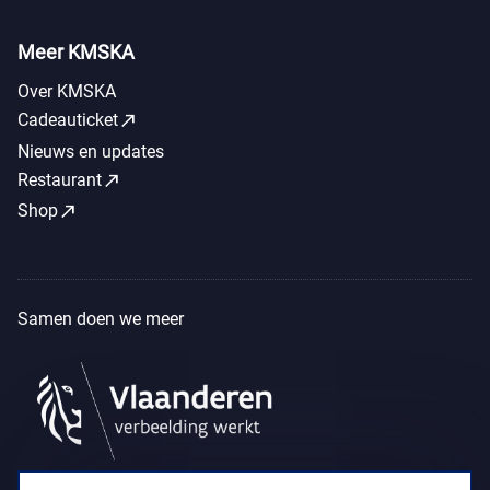
Meer KMSKA
Over KMSKA
call_made
Cadeauticket
Nieuws en updates
call_made
Restaurant
call_made
Shop
Samen doen we meer