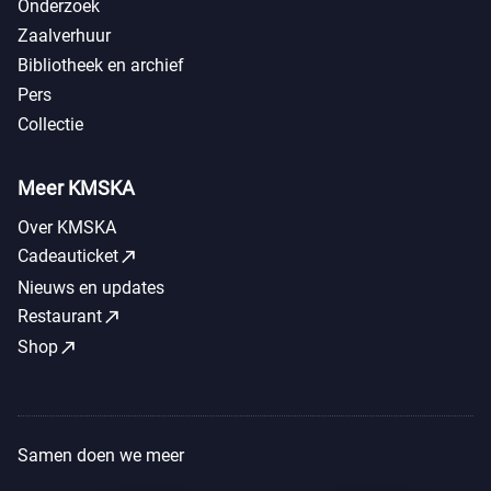
Onderzoek
Zaalverhuur
Bibliotheek en archief
Pers
Collectie
Meer KMSKA
Over KMSKA
call_made
Cadeauticket
Nieuws en updates
call_made
Restaurant
call_made
Shop
Samen doen we meer