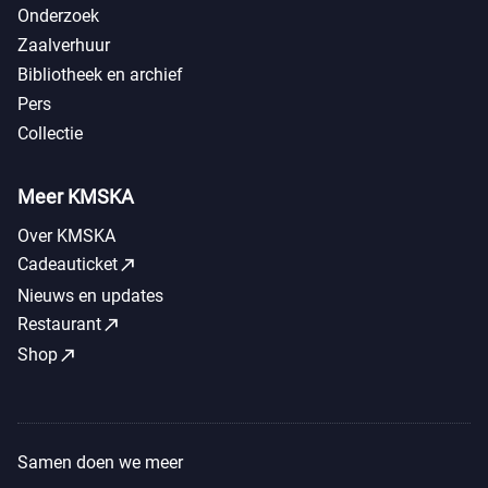
Onderzoek
Zaalverhuur
Bibliotheek en archief
Pers
Collectie
Meer KMSKA
Over KMSKA
call_made
Cadeauticket
Nieuws en updates
call_made
Restaurant
call_made
Shop
Samen doen we meer