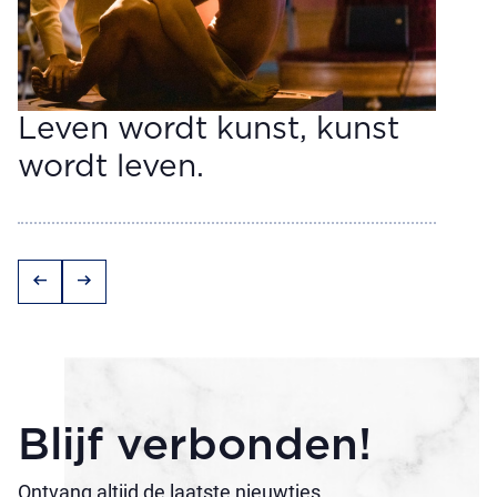
Leven wordt kunst, kunst
wordt leven.
arrow_left_alt
arrow_right_alt
Blijf verbonden!
Ontvang altijd de laatste nieuwtjes