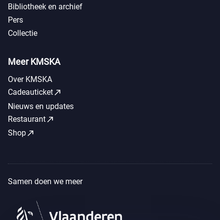
Bibliotheek en archief
Pers
Collectie
Meer KMSKA
Over KMSKA
call_made
Cadeauticket
Nieuws en updates
call_made
Restaurant
call_made
Shop
Samen doen we meer