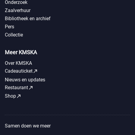
Onderzoek
Zaalverhuur
Bibliotheek en archief
Pers
Collectie
Meer KMSKA
Over KMSKA
call_made
Cadeauticket
Nieuws en updates
call_made
Restaurant
call_made
Shop
Samen doen we meer