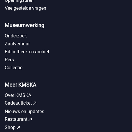
Openingsuren
Veelgestelde vragen
Museumwerking
Onderzoek
Zaalverhuur
Bibliotheek en archief
Pers
Collectie
Meer KMSKA
Over KMSKA
call_made
Cadeauticket
Nieuws en updates
call_made
Restaurant
call_made
Shop