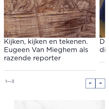
Kijken, kijken en tekenen.
Do
Eugeen Van Mieghem als
di
razende reporter
1
3
arrow_left_alt
arrow_right_alt