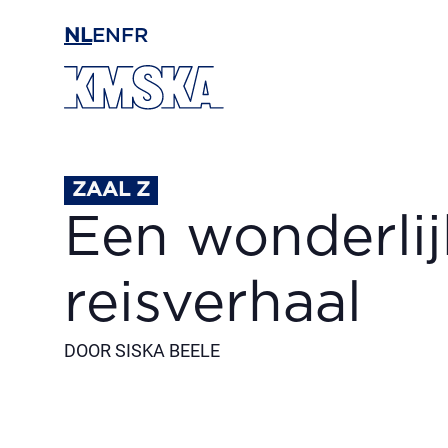
Ga naar hoofdinhoud
NL
EN
FR
ZAAL Z
Een wonderlij
reisverhaal
DOOR SISKA BEELE