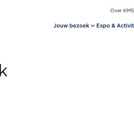
Over KM
keyboard_arrow_down
Jouw bezoek
Expo & Activit
k