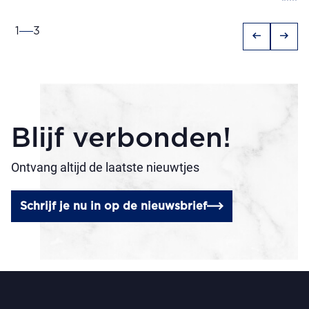
1
3
arrow_left_alt
arrow_right_alt
Blijf verbonden!
Ontvang altijd de laatste nieuwtjes
Schrijf je nu in op de nieuwsbrief