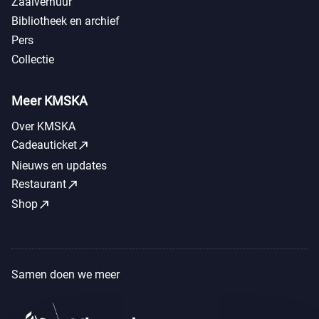
Zaalverhuur
Bibliotheek en archief
Pers
Collectie
Meer KMSKA
Over KMSKA
call_made
Cadeauticket
Nieuws en updates
call_made
Restaurant
call_made
Shop
Samen doen we meer