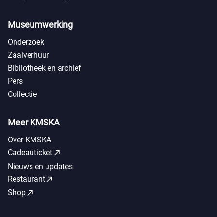
Museumwerking
Onderzoek
Zaalverhuur
Bibliotheek en archief
Pers
Collectie
Meer KMSKA
Over KMSKA
call_made
Cadeauticket
Nieuws en updates
call_made
Restaurant
call_made
Shop