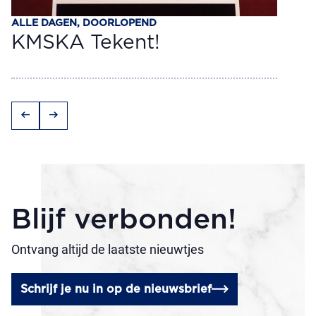
ALLE DAGEN, DOORLOPEND
KMSKA Tekent!
arrow_left_alt
arrow_right_alt
Blijf verbonden!
Ontvang altijd de laatste nieuwtjes
Schrijf je nu in op de nieuwsbrief