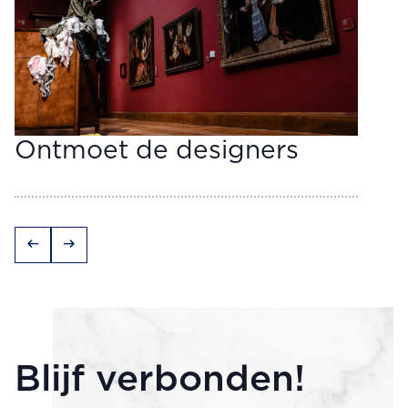
Ontmoet de designers
arrow_left_alt
arrow_right_alt
Blijf verbonden!