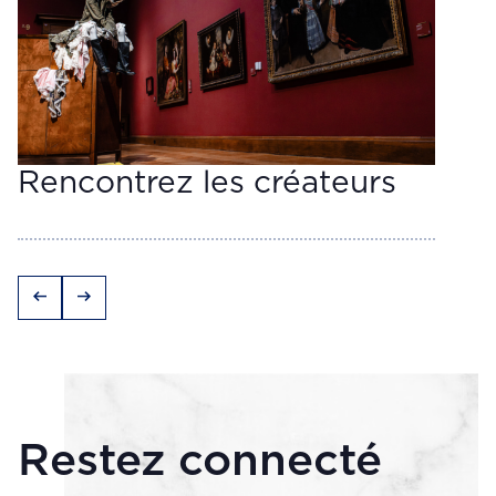
Rencontrez les créateurs
arrow_left_alt
arrow_right_alt
Restez connecté