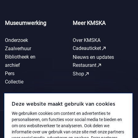
Museumwerking
Meer KMSKA
Onderzoek
Over KMSKA
call_made
Cadeauticket
Zaalverhuur
Bibliotheek en
Nieuws en updates
call_made
archief
Restaurant
Pers
call_made
Shop
Collectie
Deze website maakt gebruik van cookies
We gebruiken cookies om content en advertenties te
personaliseren, om functies voor social media te bieden en
om ons websiteverkeer te analyseren. Ook delen we
informatie over uw gebruik van onze site met onze partners