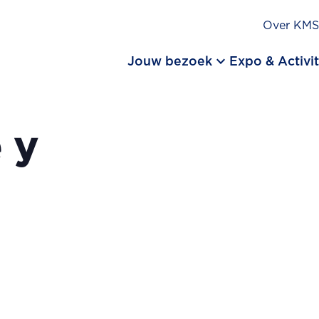
Over KM
keyboard_arrow_down
Jouw bezoek
Expo & Activit
 y