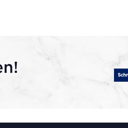
en!
Schr