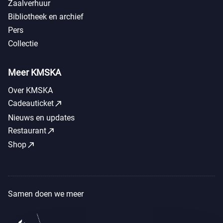
Zaalverhuur
Bibliotheek en archief
Pers
Collectie
Meer KMSKA
Over KMSKA
call_made
Cadeauticket
Nieuws en updates
call_made
Restaurant
call_made
Shop
Samen doen we meer