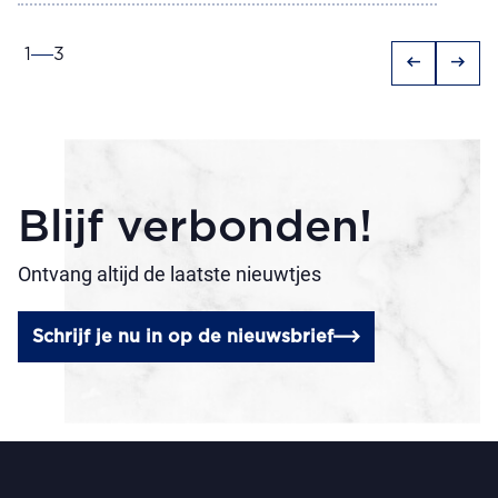
1
3
arrow_left_alt
arrow_right_alt
Blijf verbonden!
Ontvang altijd de laatste nieuwtjes
Schrijf je nu in op de nieuwsbrief