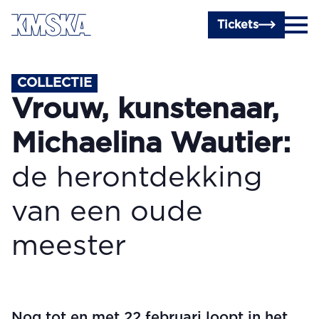
Ga naar hoofdinhoud
Tickets
COLLECTIE
Vrouw, kunstenaar,
Michaelina Wautier:
de herontdekking
van een oude
meester
Nog tot en met 22 februari loopt in het