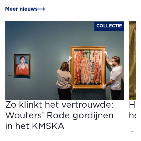
Meer nieuws
COLLECTIE
Zo klinkt het vertrouwde:
He
Wouters’ Rode gordijnen
het
in het KMSKA