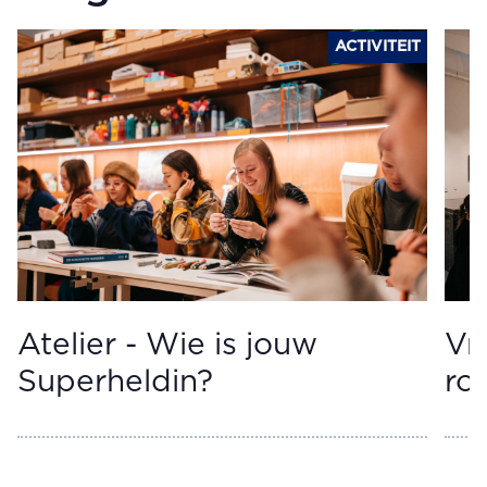
ACTIVITEIT
Atelier - Wie is jouw
Vr
Superheldin?
ro