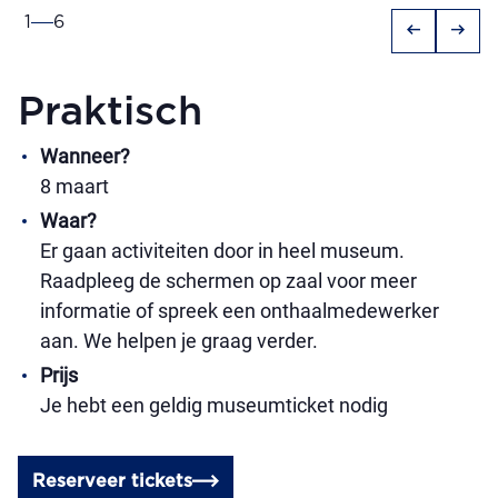
1
6
arrow_left_alt
arrow_right_alt
Praktisch
Wanneer?
8 maart
Waar?
Er gaan activiteiten door in heel museum.
Raadpleeg de schermen op zaal voor meer
informatie of spreek een onthaalmedewerker
aan. We helpen je graag verder.
Prijs
Je hebt een geldig museumticket nodig
Reserveer tickets