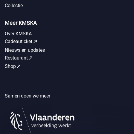
Collectie
Meer KMSKA
Over KMSKA
call_made
Cadeauticket
Nieuws en updates
call_made
Restaurant
call_made
Shop
Samen doen we meer