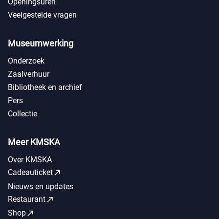
Openingsuren
Veelgestelde vragen
Museumwerking
Onderzoek
Zaalverhuur
Bibliotheek en archief
Pers
Collectie
Meer KMSKA
Over KMSKA
call_made
Cadeauticket
Nieuws en updates
call_made
Restaurant
call_made
Shop