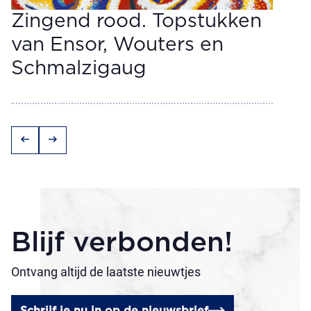
Zingend rood. Topstukken
van Ensor, Wouters en
Schmalzigaug
arrow_left_alt
arrow_right_alt
Blijf verbonden!
Ontvang altijd de laatste nieuwtjes
Schrijf je nu in op de nieuwsbrief