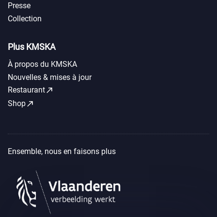
Presse
Collection
Plus KMSKA
À propos du KMSKA
Nouvelles & mises à jour
call_made
Restaurant
call_made
Shop
Ensemble, nous en faisons plus