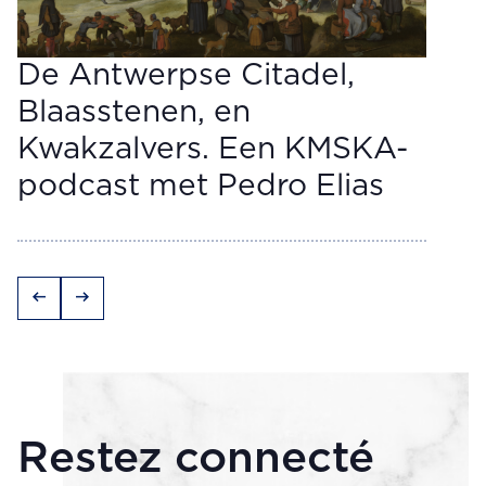
De Antwerpse Citadel,
Blaasstenen, en
Kwakzalvers. Een KMSKA-
podcast met Pedro Elias
arrow_left_alt
arrow_right_alt
Restez connecté