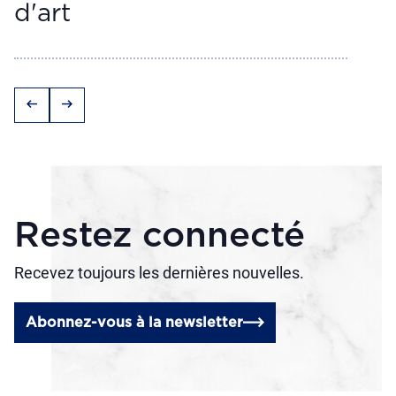
d'art
arrow_left_alt
arrow_right_alt
Restez connecté
Recevez toujours les dernières nouvelles.
Abonnez-vous à la newsletter