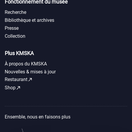
Fonctionnement du musée
Recherche
Bibliothèque et archives
Presse
Collection
Plus KMSKA
À propos du KMSKA
Nouvelles & mises à jour
call_made
Restaurant
call_made
Shop
Ensemble, nous en faisons plus