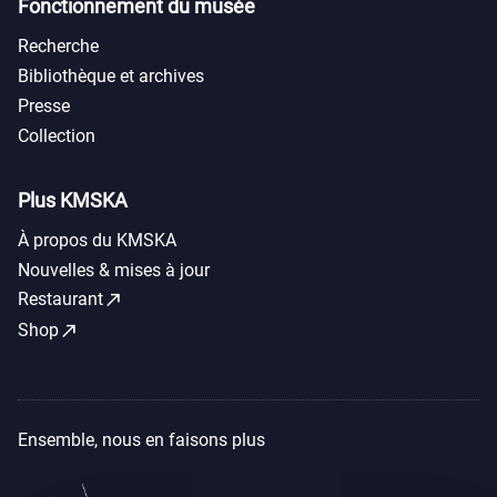
Fonctionnement du musée
Recherche
Bibliothèque et archives
Presse
Collection
Plus KMSKA
À propos du KMSKA
Nouvelles & mises à jour
call_made
Restaurant
call_made
Shop
Ensemble, nous en faisons plus