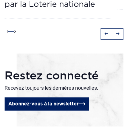
par la Loterie nationale
1
2
arrow_left_alt
arrow_right_alt
Restez connecté
Recevez toujours les dernières nouvelles.
Abonnez-vous à la newsletter