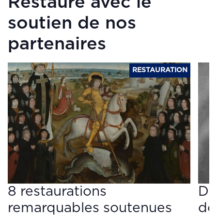
Restauré avec le
soutien de nos
partenaires
RESTAURATION
8 restaurations
De
remarquables soutenues
do