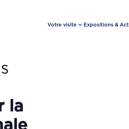
keyboard_arrow_down
Votre visite
Expositions & Act
ns
s
 la
nale