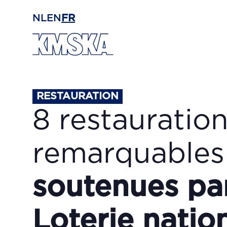
Passer au contenu principal
NL
EN
FR
RESTAURATION
8 restauratio
remarquable
soutenues par
Loterie natio