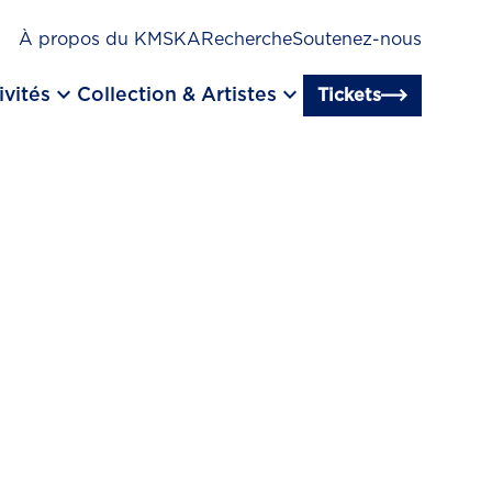
À propos du KMSKA
Recherche
Soutenez-nous
keyboard_arrow_down
keyboard_arrow_down
ivités
Collection & Artistes
Tickets