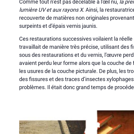
Comme tout n’est pas décelable à l'œil nu,
la pre
lumière UV et aux rayons X.
Ainsi, la restauratri
recouverte de matières non originales provenan
surpeints et d’épais vernis jaunis.
Ces restaurations successives voilaient la réell
travaillait de manière très précise, utilisant de
sous des restaurations et du vernis, l’œuvre perda
avaient perdu leur forme alors que la couche de f
les usures de la couche picturale. De plus, les t
des fissures et des traces d’insectes xylophages
problèmes. Il était donc grand temps de procéder