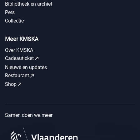
Bibliotheek en archief
Pers
Collectie
Meer KMSKA
Over KMSKA
call_made
Cadeauticket
Nieuws en updates
call_made
Restaurant
call_made
Shop
Samen doen we meer