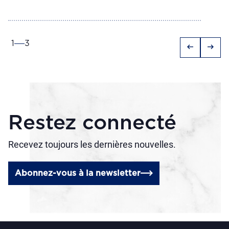
1
3
arrow_left_alt
arrow_right_alt
Restez connecté
Recevez toujours les dernières nouvelles.
Abonnez-vous à la newsletter