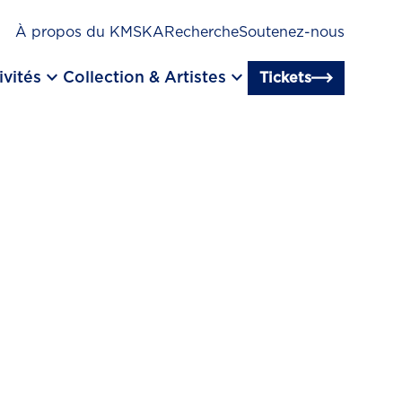
À propos du KMSKA
Recherche
Soutenez-nous
keyboard_arrow_down
keyboard_arrow_down
ivités
Collection & Artistes
Tickets