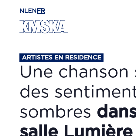
Passer au contenu principal
NL
EN
FR
ARTISTES EN RESIDENCE
Une chanson 
des sentimen
sombres
dans
salle Lumière