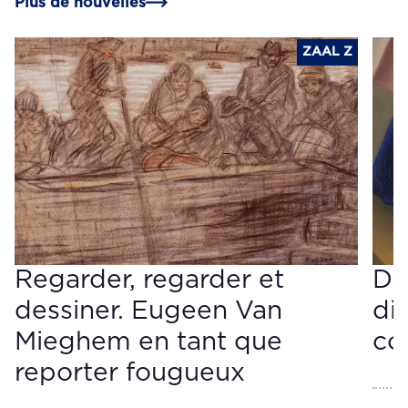
Plus de nouvelles
ZAAL Z
Regarder, regarder et
Do
dessiner. Eugeen Van
di
Mieghem en tant que
co
reporter fougueux