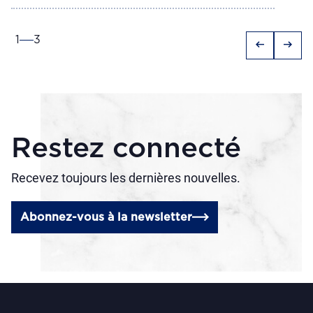
1
3
arrow_left_alt
arrow_right_alt
Restez connecté
Recevez toujours les dernières nouvelles.
Abonnez-vous à la newsletter